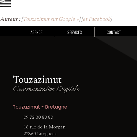
Auteur :
[
Touzazimut sur Google +
] [
et Facebook
]
AGENCE
SERVICES
CONTACT
Touzazimut
Communication Digitale
Touzazimut - Bretagne
09 72 30 80 80
16 rue de la Morgan
22360 Langueux