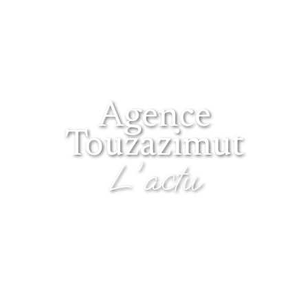
Agence
Touzazimut
L'actu