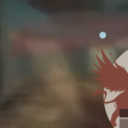
e agence web, spécialisée
loppement sur la proximité et
rmations thématiques,
ion numérique et votre site