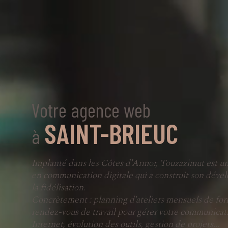
Votre agence web
SAINT-BRIEUC
à
Implanté dans les Côtes d'Armor, Touzazimut est un
en communication digitale qui a construit son déve
la fidélisation.
Concrètement : planning d'ateliers mensuels de fo
rendez-vous de travail pour gérer votre communicat
Internet, évolution des outils, gestion de projets...