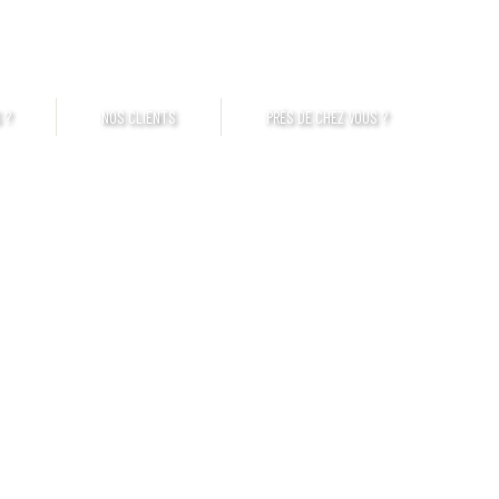
mut Brest - St-Brieuc
Touzazimut Normandie
CQEG Laval
 ?
NOS CLIENTS
PRÈS DE CHEZ VOUS ?