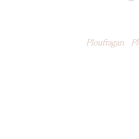
Touzazimut 
Ploufragan
-
Pl