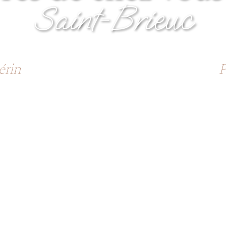
Saint-Brieuc
- Côtes d'Armor : Yffiniac - Langueux 
érin
- Saint-Brieuc - Plédran - Hillion -
P