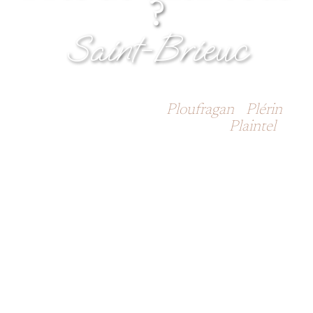
?
Saint-Brieuc
Touzazimut - Côtes d'Armor : Yffiniac -
Langueux - Trégueux -
Ploufragan
-
Plérin
-
Saint-Brieuc - Plédran - Hillion -
Plaintel
-
Hénon