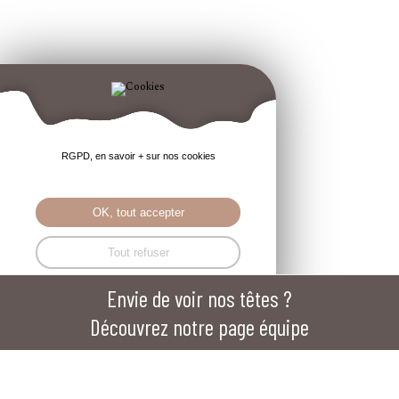
RGPD, en savoir + sur nos cookies
OK, tout accepter
Tout refuser
Envie de voir nos têtes ?
Mentions légales
Paramétrer
Découvrez notre page équipe
Votre agence web