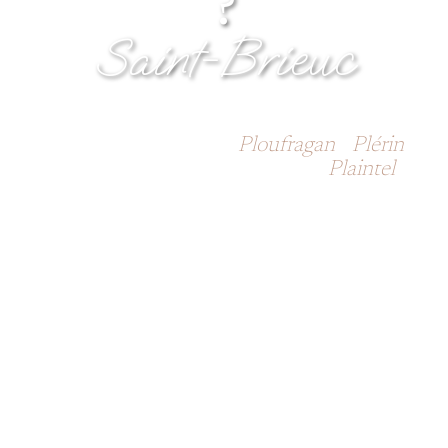
?
Saint-Brieuc
Touzazimut - Côtes d'Armor : Yffiniac -
Langueux - Trégueux -
Ploufragan
-
Plérin
-
Saint-Brieuc - Plédran - Hillion -
Plaintel
-
Hénon