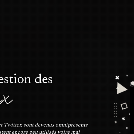
gestion des
ux
t Twitter, sont devenus omniprésents
tent encore peu utilisés voire mal