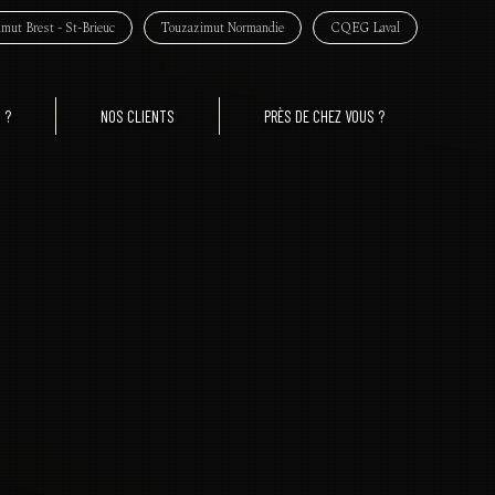
mut Brest - St-Brieuc
Touzazimut Normandie
CQEG Laval
 ?
NOS CLIENTS
PRÈS DE CHEZ VOUS ?