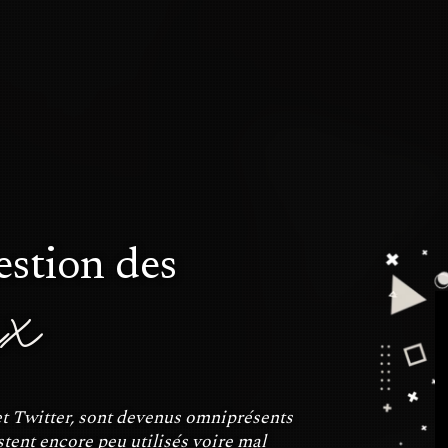
gestion des
ux
t Twitter, sont devenus omniprésents
tent encore peu utilisés voire mal