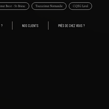
mut Brest - St-Brieuc
Touzazimut Normandie
CQEG Laval
 ?
NOS CLIENTS
PRÈS DE CHEZ VOUS ?