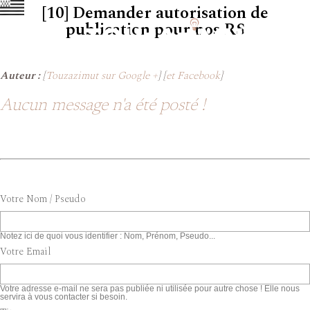
[10] Demander autorisation de
publication pour nos RS
Auteur :
[
Touzazimut sur Google +
] [
et Facebook
]
Aucun message n'a été posté !
Votre Nom / Pseudo
Notez ici de quoi vous identifier : Nom, Prénom, Pseudo...
Votre Email
Votre adresse e-mail ne sera pas publiée ni utilisée pour autre chose ! Elle nous
servira à vous contacter si besoin.