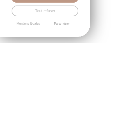
Tout refuser
Mentions légales
Paramétrer
Facebook : pour interagir
C'est le réseau social le plus célèbre avec tous les jours
davantage de connexions.
Votre page Facebook ne doit pas devenir le relais de vos pages
institutionnelles. Ni même un simple réseau de connaissances.
Facebook est aussi une source d'informations en temps réel.
D'un point de vue professionnel, Facebook peut être utilisé
comme pour l'e-mailing : on y diffuse de l'information
instantanée.
Facebook a notamment le grand avantage de permettre de