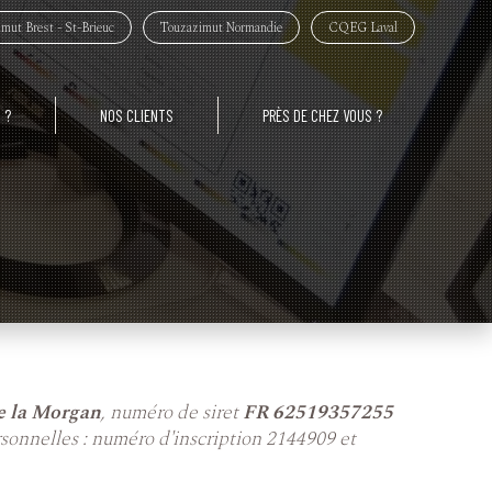
mut Brest - St-Brieuc
Touzazimut Normandie
CQEG Laval
 ?
NOS CLIENTS
PRÈS DE CHEZ VOUS ?
e la Morgan
, numéro de siret
FR 62519357255
rsonnelles : numéro d'inscription 2144909 et