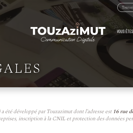
Touzazi
VOUS ÊTES
GALES
) a été développé par Touzazimut dont l'adresse est
16 rue d
reprises, inscription à la CNIL et protection des données pe