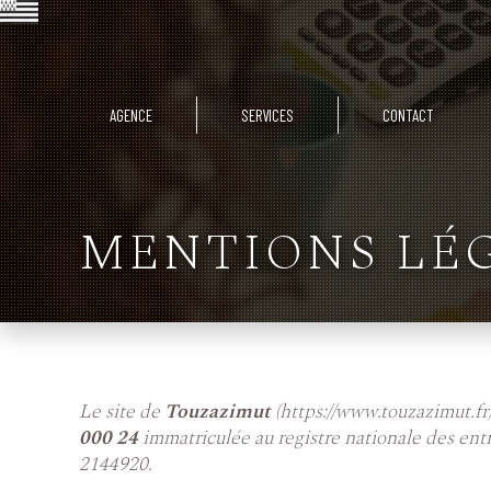
AGENCE
SERVICES
CONTACT
MENTIONS LÉ
Le site de
Touzazimut
(https://www.touzazimut.fr
000 24
immatriculée au registre nationale des ent
2144920.