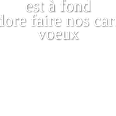
est à fond
ore faire nos car
voeux