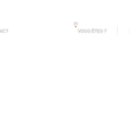
Touzaz
ACT
VOUS ÊTES ?