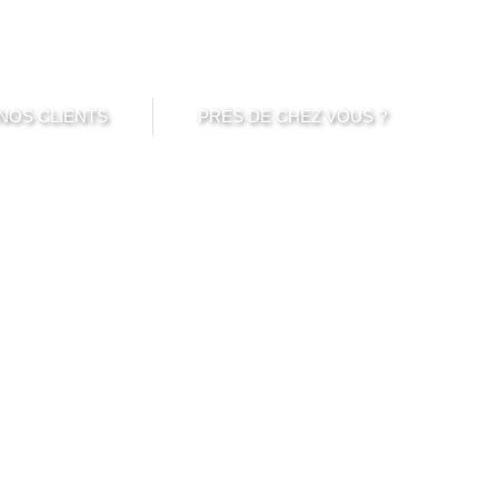
imut Brest - St-Brieuc
Touzazimut Normandie
CQEG Laval
NOS CLIENTS
PRÈS DE CHEZ VOUS ?