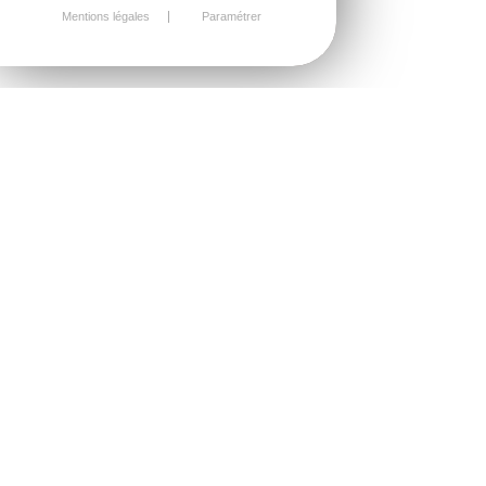
Mentions légales
Paramétrer
MERCI DE COMPLÉTER
CE FORMULAIRE
Vous souhaitez un devis pour votre projet ?
Complétez ce formulaire, il nous donnera les clefs pour
préparer notre premier entretien.
N’hésitez pas à nous contacter si vous avez besoin de
précisions ou pour convenir d’un rendez-vous.
A savoir:
Nos devis sont gratuits
Nous vous répondons dans les 48h (au pire!)
Tous nos sites sont responsives (accès mobile)