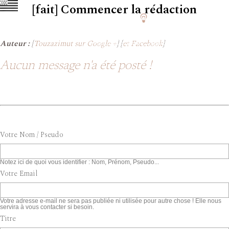
[fait] Commencer la rédaction
Auteur :
[
Touzazimut sur Google +
] [
et Facebook
]
Aucun message n'a été posté !
Votre Nom / Pseudo
Notez ici de quoi vous identifier : Nom, Prénom, Pseudo...
Votre Email
Votre adresse e-mail ne sera pas publiée ni utilisée pour autre chose ! Elle nous
servira à vous contacter si besoin.
Titre