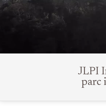
JLPI I
parc 