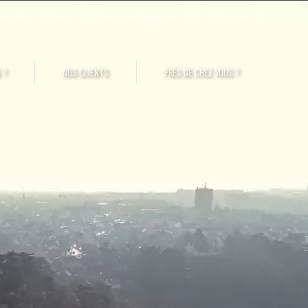
mut Brest - St-Brieuc
Touzazimut Normandie
CQEG Laval
 ?
NOS CLIENTS
PRÈS DE CHEZ VOUS ?