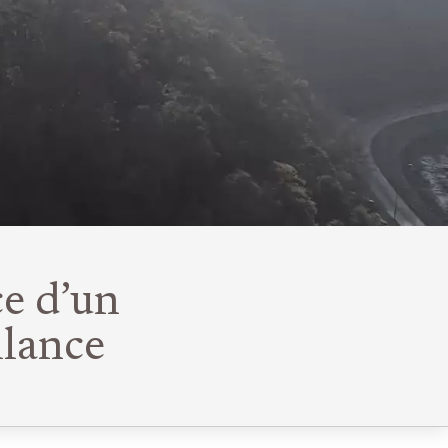
ce d’un
llance