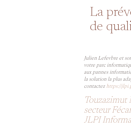
La prév
de qual
Julien Lefevbre et so
votre parc informatiqu
aux pannes informatiq
la solution la plus a
contactez
https://jlpi
Touzazimut 
secteur Féca
JLPI Informa