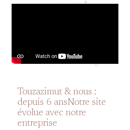
Touzazimut & nous :
depuis 6 ans
Notre site
évolue avec notre
entreprise