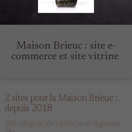
Maison Brieuc : site e-
commerce et site vitrine
2 sites pour la Maison Brieuc :
depuis 2018
Site eshop et site vitrine pour la gamme
bio