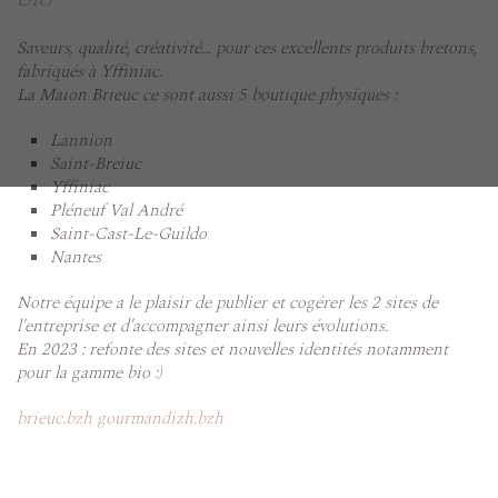
Saveurs, qualité, créativité... pour ces excellents produits bretons,
fabriqués à Yffiniac.
La Maion Brieuc ce sont aussi 5 boutique physiques :
Lannion
Saint-Breiuc
Yffiniac
Pléneuf Val André
Saint-Cast-Le-Guildo
Nantes
Notre équipe a le plaisir de publier et cogérer les 2 sites de
l'entreprise et d'accompagner ainsi leurs évolutions.
En 2023 : refonte des sites et nouvelles identités notamment
pour la gamme bio :)
brieuc.bzh
gourmandizh.bzh