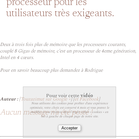
processeur pour les
utilisateurs très exigeants.
Deux à trois fois plus de mémoire que les processeurs courants,
couplé 8 Gigas de mémoire, c'est un processeur de 4eme génération,
Intel en 4 cœurs.
Pour en savoir beaucoup plus demandez à Rodrigue
Pour voir cette
vidéo
Auteur :
[
Touzazimut sur Google +
] [
et Facebook
]
Nous utilisons des cookies pour profiter d'une expérience
optimisée, votre choix est conservé 6 mois et vous pouvez le
Aucun message n'a été posté !
modifier à tout moment dans l'onglet réduit « cookies » en
bas à gauche de chaque page de notre site.