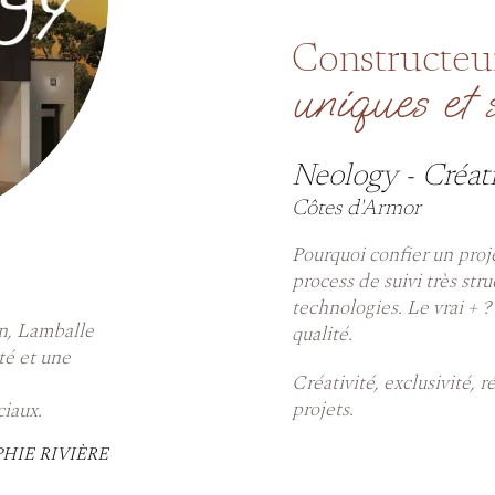
Constructeu
uniques et
Neology - Créati
Côtes d'Armor
Pourquoi confier un proj
process de suivi très str
technologies. Le vrai + ?
in, Lamballe
qualité.
té et une
Créativité, exclusivité, 
projets.
ciaux.
HIE RIVIÈRE