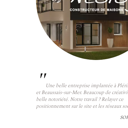
"
Une belle entreprise implantée à Plér
et Beaussais-sur-Mer. Beaucoup de créativi
belle notoriété. Notre travail ? Relayer ce
positionnement sur le site et les réseaux so
SOP