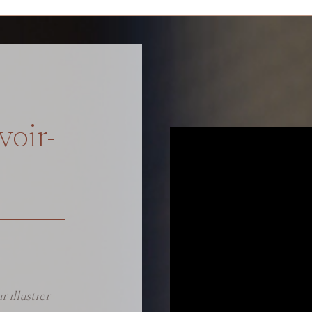
voir-
 illustrer