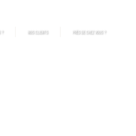
mut Brest - St-Brieuc
Touzazimut Normandie
CQEG Laval
 ?
NOS CLIENTS
PRÈS DE CHEZ VOUS ?