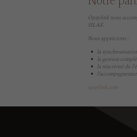
Notre part
Opaylink nous accompa
SILAE.
Nous apprécions :
la synchronisatio
la gestion complè
la réactivité de l
l'accompagnement
opaylink.com