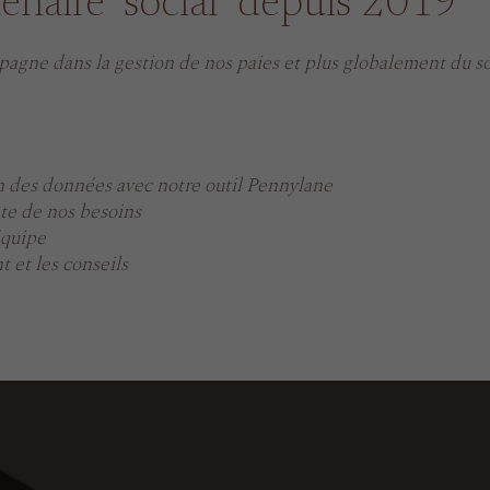
enaire "social" depuis 2019
gne dans la gestion de nos paies et plus globalement du soc
n des données avec notre outil Pennylane
te de nos besoins
'équipe
 et les conseils