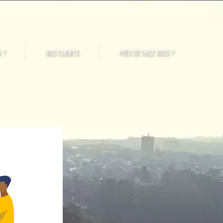
mut Brest - St-Brieuc
Touzazimut Normandie
CQEG Laval
 ?
NOS CLIENTS
PRÈS DE CHEZ VOUS ?