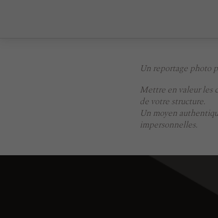
Un reportage photo pr
Mettre en valeur les 
de votre structure.
Un moyen authentique
impersonnelles.