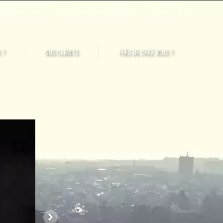
mut Brest - St-Brieuc
Touzazimut Normandie
CQEG Laval
 ?
NOS CLIENTS
PRÈS DE CHEZ VOUS ?