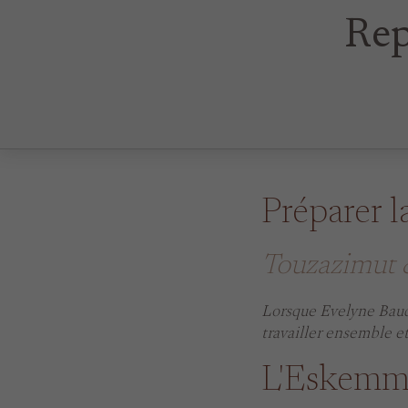
Rep
Préparer l
Touzazimut &
Lorsque Evelyne Baud
travailler ensemble et
L'Eskemm 