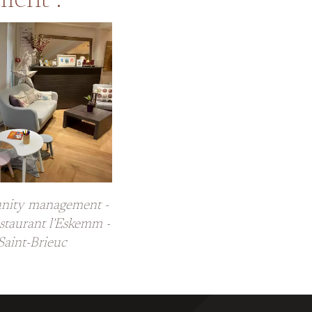
ient :
ity management -
estaurant l'Eskemm -
Saint-Brieuc