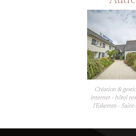
Autre
Création & gestio
internet - hôtel re
l'Eskemm - Saint