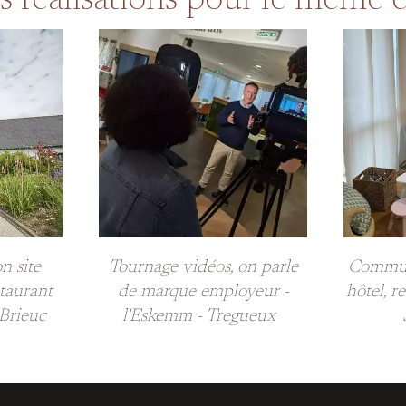
s réalisations pour le même cl
n site
Tournage vidéos, on parle
Commun
staurant
de marque employeur -
hôtel, r
-Brieuc
l'Eskemm - Tregueux