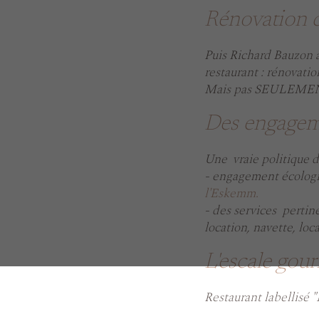
Rénovation 
Puis Richard Bauzon a
restaurant : rénovatio
Mais pas SEULEMEN
Des engageme
Une vraie politique 
- engagement écolog
l'Eskemm.
- des services pertine
location, navette, loc
L'escale gou
Restaurant labellisé 