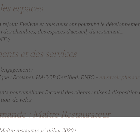
des espaces
 rejoint Evelyne et tous deux ont poursuivi le développement
n des chambres, des espaces d'accueil, du restaurant...
T :)
nts et des services
d'engagement :
ique : Ecolabel, HACCP Certified, ENJO -
en savoir plus su
nts pour améliorer l'accueil des clients : mises à disposition
ation de vélos
rmande : Maître Restaurateur
"Maître restaurateur" début 2020 !