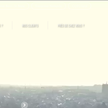
mut Brest - St-Brieuc
Touzazimut Normandie
CQEG Laval
 ?
NOS CLIENTS
PRÈS DE CHEZ VOUS ?