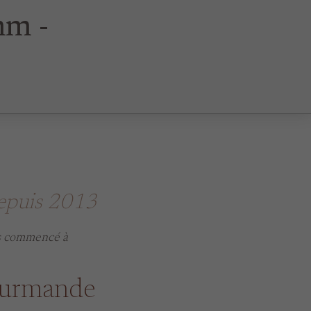
mm -
depuis 2013
ns commencé à
Gourmande