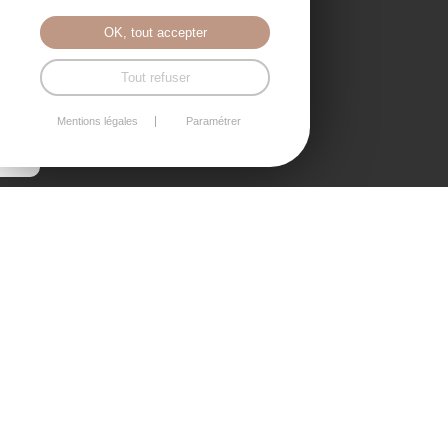
OK, tout accepter
Tout refuser
Mentions légales
Paramétrer
Question n°1
RÉSEAUX SOCIAUX
Les
Oui, mais lesquels?
Nous vous accompagnons sur les
réseaux
Nous commençons par un état des lieux de votre présence sur