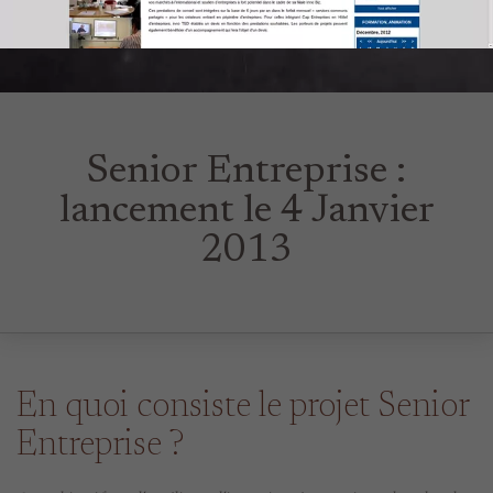
Senior Entreprise :
lancement le 4 Janvier
2013
En quoi consiste le projet Senior
Entreprise ?