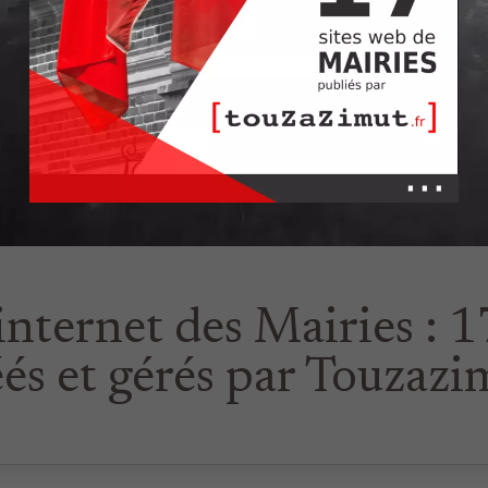
internet des Mairies : 1
éés et gérés par Touzazi