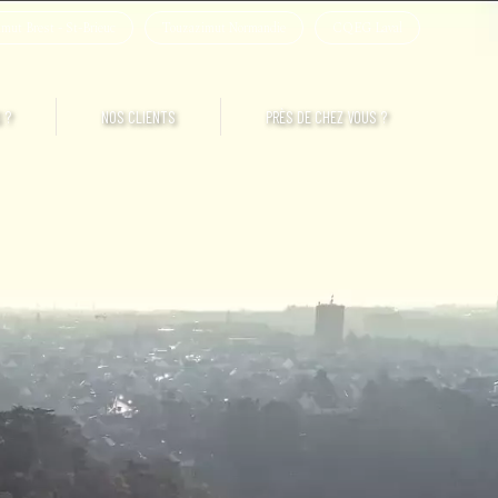
mut Brest - St-Brieuc
Touzazimut Normandie
CQEG Laval
 ?
NOS CLIENTS
PRÈS DE CHEZ VOUS ?