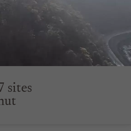
7 sites
mut