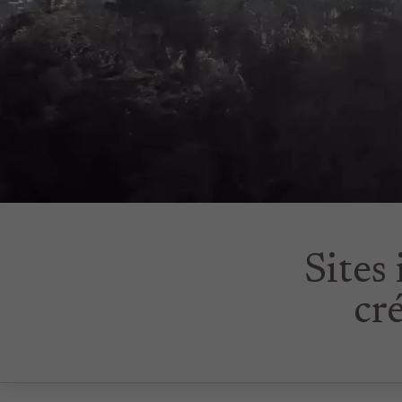
Sites 
cr