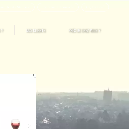
mut Brest - St-Brieuc
Touzazimut Normandie
CQEG Laval
 ?
NOS CLIENTS
PRÈS DE CHEZ VOUS ?