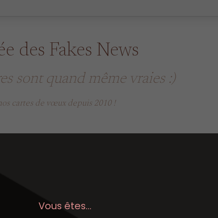
née des Fakes News
res sont quand même vraies :)
s cartes de vœux depuis 2010 !
Vous êtes...