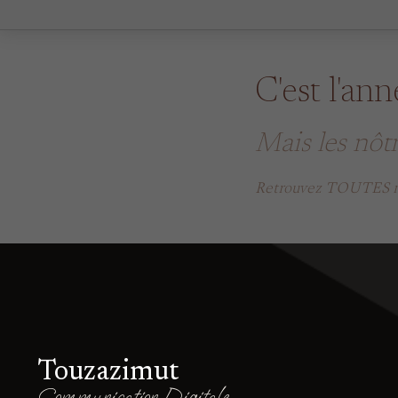
C'est l'an
Mais les nôt
Retrouvez TOUTES no
Touzazimut
Communication Digitale