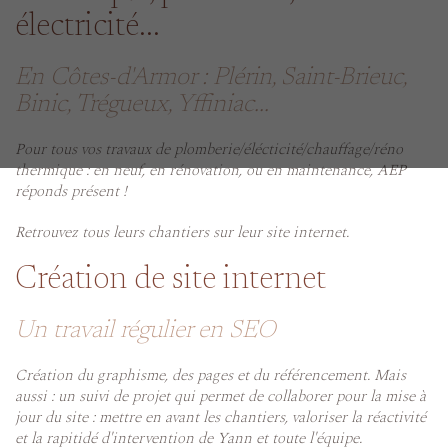
électricité...
En Côtes-d'Armor : Plérin, Saint-Brieuc,
Binic, Trégueux, Yffiniac...
Pour tous vos travaux de plomberie/élécticité/chauffage/réno
thermique : en neuf, en rénovation, ou en maintenance, AEP
réponds présent !
Retrouvez tous leurs chantiers sur leur site internet.
Création de site internet
Un travail régulier en SEO
Création du graphisme, des pages et du référencement. Mais
aussi : un suivi de projet qui permet de collaborer pour la mise à
jour du site : mettre en avant les chantiers, valoriser la réactivité
et la rapitidé d'intervention de Yann et toute l'équipe.