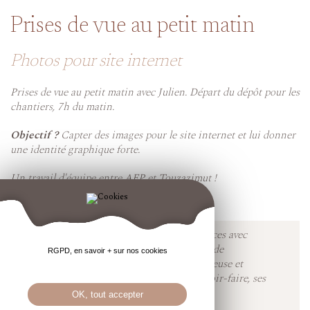
Prises de vue au petit matin
Photos pour site internet
Prises de vue au petit matin avec Julien. Départ du dépôt pour les
chantiers, 7h du matin.
Objectif ?
Capter des images pour le site internet et lui donner
une identité graphique forte.
Un travail d'équipe entre AEP et Touzazimut !
armor-electricite-plomberie.fr
Des échanges et des rendez-vous efficaces avec
Yann, pour la création du site internet de
RGPD, en savoir + sur nos cookies
l'entreprise. Une entreprise consciencieuse et
professionnelle qui transmets : son savoir-faire, ses
réalisations et ses valeurs !
OK, tout accepter