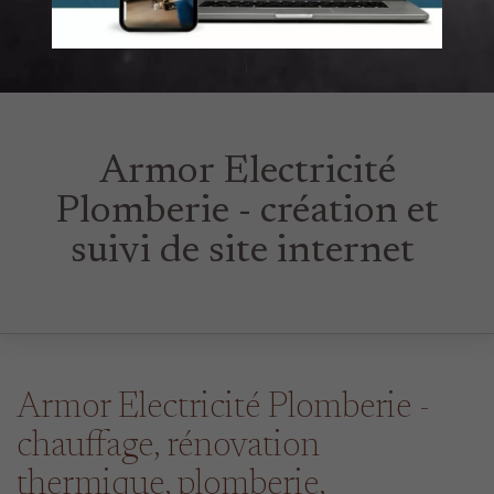
Armor Electricité
Plomberie - création et
suivi de site internet
Armor Electricité Plomberie -
chauffage, rénovation
thermique, plomberie,