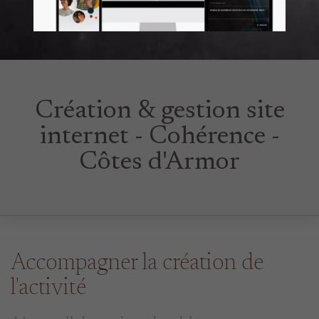
Création & gestion site
internet - Cohérence -
Côtes d'Armor
Accompagner la création de
l'activité