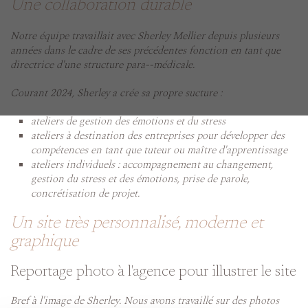
Une collaboration durable
Notre équipe travaillait avec Sherley Mellier depuis plusieurs
années dans le cadre de ses précédentes fonction en tant que
directrice d'une structure para--médicale.
Courant 2024, Sherley a crée sa propre sucture :
ateliers de gestion des émotions et du stress
ateliers à destination des entreprises pour développer des
compétences en tant que tuteur ou maître d'apprentissage
ateliers individuels : accompagnement au changement,
gestion du stress et des émotions, prise de parole,
concrétisation de projet.
Un site très personnalisé, moderne et
graphique
Reportage photo à l'agence pour illustrer le site
Bref à l'image de Sherley. Nous avons travaillé sur des photos