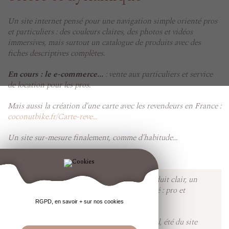
Un site internet pensé pour une navigation simple orienté pros
et particuliers : des couleurs claires, des photos et vidéos
immersives, mais surtout un catalogue de produits avec des
fiches descriptives complètes.
En cours : le e-commerce...
: vente aux particuliers et service
de location pour les pros.
Mais aussi la création d'une carte avec les revendeurs en France :
coconutbike.fr/Carte-reve...
Un site sur-mesure finalement, comme d'habitude...
Site web :
coconutbike.fr
L'objectif est atteint : un catalogue produit clair, un
site fluide, une navigation pratique. Axé : pro et
particuliers.
RGPD, en savoir + sur nos cookies
Le + qu'on adore : le mood coloré, pastel, été du site