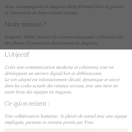
Nous accompagnons le magasin Darty Paimpol dans la gestion
et l’animation de leurs réseaux sociaux.
Notre mission ?
Imaginer, filmer, monter du contenu engageant. Cela passe par
des phases d’immersion directement en magasin.
L’objectif
Créer une communication moderne et cohérente, tout en
développant un univers digital fort et différenciant.
Le ton adopté est volontairement décalé, dynamique et ancré
dans les codes actuels des réseaux sociaux, avec une mise en
avant forte des équipes en magasin.
Ce qu'on retient :
Une collaboration humaine : le plaisir de travail avec une équipe
impliquée, partante et investie portée par Yves.