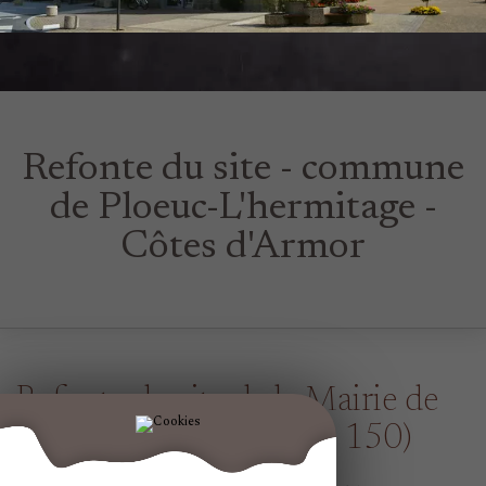
Refonte du site - commune
de Ploeuc-L'hermitage -
Côtes d'Armor
Refonte du site de la Mairie de
Ploeuc-L'hermitage (22 150)