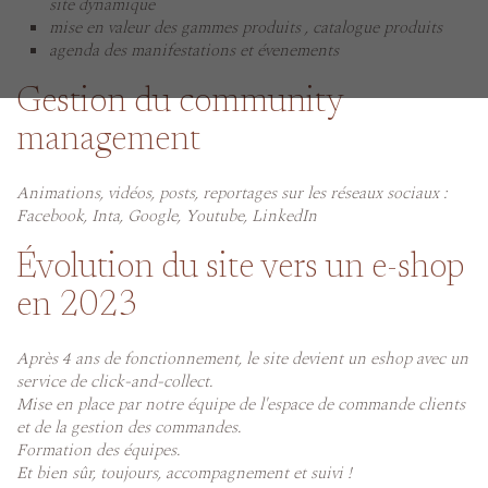
site dynamique
mise en valeur des gammes produits , catalogue produits
agenda des manifestations et évenements
Gestion du community
management
Animations, vidéos, posts, reportages sur les réseaux sociaux :
Facebook, Inta, Google, Youtube, LinkedIn
Évolution du site vers un e-shop
en 2023
Après 4 ans de fonctionnement, le site devient un eshop avec un
service de click-and-collect.
Mise en place par notre équipe de l'espace de commande clients
et de la gestion des commandes.
Formation des équipes.
Et bien sûr, toujours, accompagnement et suivi !