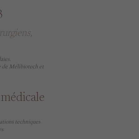
3
rurgiens,
aies.
e de Mélibiotech et
 médicale
ations techniques
es