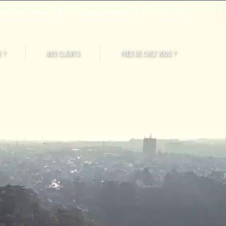
mut Brest - St-Brieuc
Touzazimut Normandie
CQEG Laval
 ?
NOS CLIENTS
PRÈS DE CHEZ VOUS ?