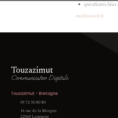
spécificités liées
melibiotech.fr
Touzazimut
Communication Digitale
Touzazimut - Bretagne
09 72 30 80 80
16 rue de la Morgan
22360 Langueux