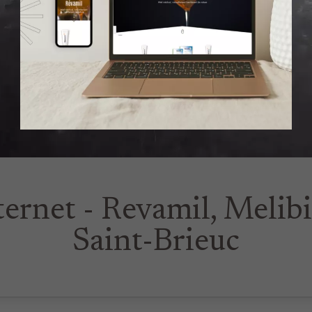
ternet - Revamil, Melib
Saint-Brieuc