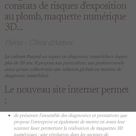
constats de risques d'exposition
au plomb, maquette numérique
3D...
Plérin - Côtes d'Armor
Le cabinet Paturel est expert en diagnostic immobiliers depuis
plus de 20 ans. Il propose aux particuliers, aux professionnels
ainsi qu'aux collectivités une solution globale en matière de
diagnostic immobilier.
Le nouveau site internet permet
:
de présenter l'ensemble des diagnostics et prestations que
propose l'entreprise et également de mettre en avant leur
scanner laser permettant la réalisation de maquettes 3D
numériques : une révolution dans les secteurs de