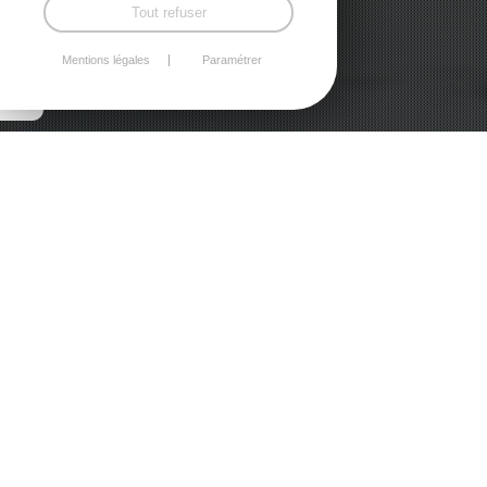
DYNAMIQUE /
Tout refuser
ÉCRANS
D'AFFICHAGE
Mentions légales
Paramétrer
Affichage sur écran : 10 fois plus de
contacts visuels
Une solution d'affichage dynamique pour les entreprises,
magasins, accueil clients....
interface de mise à jour et de publication rapide et
simple
diffusion dans vos locaux des informations et visuels
relayés sur l'ensemble de vos supports (site web,