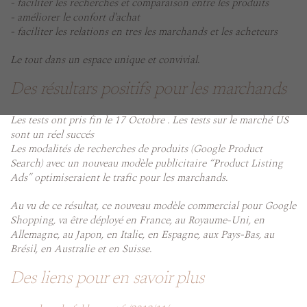
- faciliter les recherches et comparaison entre les produits
- améliorer le confort d'achat
- faciliter les relations en tres les marchands et les acheteurs
Le tout dans un espace unique et convivial.
Des résultars positifs pour les marchands
Les tests ont pris fin le 17 Octobre . Les tests sur le marché US
sont un réel succés
Les modalités de recherches de produits (Google Product
Search) avec un nouveau modèle publicitaire “Product Listing
Ads” optimiseraient le trafic pour les marchands.
Au vu de ce résultat, ce nouveau modèle commercial pour Google
Shopping, va être déployé en France, au Royaume-Uni, en
Allemagne, au Japon, en Italie, en Espagne, aux Pays-Bas, au
Brésil, en Australie et en Suisse.
Des liens pour en savoir plus