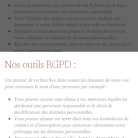
Créer et maintenir un registre de vos fichiers et de leurs
traitements et nommer une personne responsable
Faire l’analyse des risques que pourraient endurer des
personnes si votre fichier venait à être volé ou détérioré;
Informer correctement vos contacts de leurs droits et de
votre politique en matière de données personnelles;
Récolter un consentement, clair et explicite des particuliers
avant tout envoi de mail.
Nos outils RGPD :
Un moteur de recherches dans toutes les données de votre site
pour retrouver le nom d'une personne par exemple :
Vous pouvez ajouter une clause à vos mentions légales en
déclarant une personne responsable et le droit de
modification des données personnelles.
Vous pouvez ajouter un texte dans tous vos formulaires de
contact et d'inscription pour annoncer clairement votre
politique sur les données personnelles.