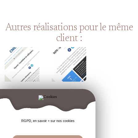
Autres réalisations pour le même
client :
RGPD : écrire
RGPD : liste des
une charte de
actions
confidentialité
(automatiques
et la publier sur
et manuelles)
votre site
qui vous
RGPD, en savoir + sur nos cookies
aideront à vous
mettre en